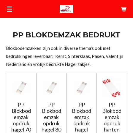
Ga
direct
naar
de
PP BLOKDEMZAK BEDRUKT
hoofdinhoud
Blokbodemzakken zijn ook in diverse thema's ook met
bedrukkingen leverbaar: Kerst, Sinterklaas, Pasen, Valentijn
Nederland en vrolijk bedrukte Hagel zakjes.
PP
PP
PP
PP
Blokbod
Blokbod
Blokbod
Blokbod
emzak
emzak
emzak
emzak
opdruk
opdruk
opdruk
opdruk
hagel 70
hagel 80
hagel
harten