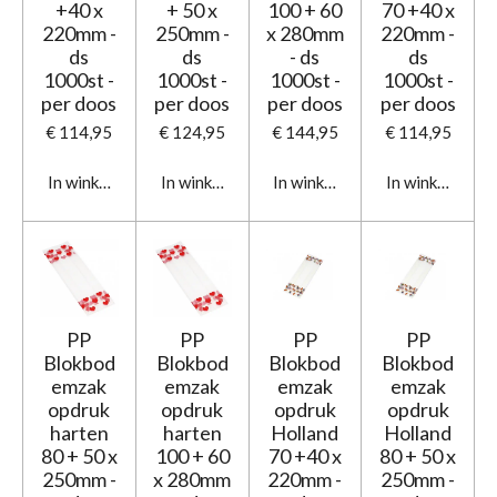
+40 x
+ 50 x
100 + 60
70 +40 x
220mm -
250mm -
x 280mm
220mm -
ds
ds
- ds
ds
1000st -
1000st -
1000st -
1000st -
per doos
per doos
per doos
per doos
€ 114,95
€ 124,95
€ 144,95
€ 114,95
In winkelwagen
In winkelwagen
In winkelwagen
In winkelwage
PP
PP
PP
PP
Blokbod
Blokbod
Blokbod
Blokbod
emzak
emzak
emzak
emzak
opdruk
opdruk
opdruk
opdruk
harten
harten
Holland
Holland
80 + 50 x
100 + 60
70 +40 x
80 + 50 x
250mm -
x 280mm
220mm -
250mm -