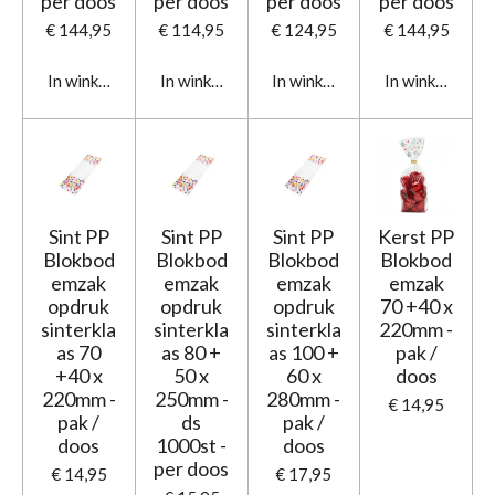
per doos
per doos
per doos
per doos
€ 144,95
€ 114,95
€ 124,95
€ 144,95
In winkelwagen
In winkelwagen
In winkelwagen
In winkelwage
Sint PP
Sint PP
Sint PP
Kerst PP
Blokbod
Blokbod
Blokbod
Blokbod
emzak
emzak
emzak
emzak
opdruk
opdruk
opdruk
70 +40 x
sinterkla
sinterkla
sinterkla
220mm -
as 70
as 80 +
as 100 +
pak /
+40 x
50 x
60 x
doos
220mm -
250mm -
280mm -
€ 14,95
pak /
ds
pak /
doos
1000st -
doos
per doos
€ 14,95
€ 17,95