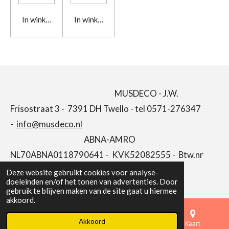
In winkelwagen
In winkelwagen
MUSDECO - J.W.
Frisostraat 3 - 7391 DH Twello - tel 0571-276347
-
info@musdeco.nl
ABNA-AMRO
NL70ABNA0118790641 - KVK52082555 - Btw.nr
NL001646662B66
Deze website gebruikt cookies voor analyse-
doeleinden en/of het tonen van advertenties. Door
gebruik te blijven maken van de site gaat u hiermee
akkoord.
Akkoord
E-mailadres
Telefoonnummer
Kaart