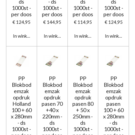
ds
- ds
ds
ds
1000st -
1000st -
1000st -
1000st -
per doos
per doos
per doos
per doos
€ 124,95
€ 144,95
€ 114,95
€ 124,95
In winkelwagen
In winkelwagen
In winkelwagen
In winkelwage
PP
PP
PP
PP
Blokbod
Blokbod
Blokbod
Blokbod
emzak
emzak
emzak
emzak
opdruk
opdruk
opdruk
opdruk
Holland
pasen 70
pasen 80
pasen
100 + 60
+40 x
+ 50 x
100 + 60
x 280mm
220mm -
250mm -
x 280mm
- ds
ds
ds
- ds
1000st -
1000st -
1000st -
1000st -