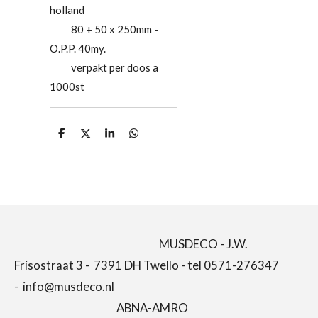
holland
80 + 50 x 250mm -
O.P.P. 40my.
verpakt per doos a
1000st
D
D
S
D
e
e
h
e
l
e
a
l
e
l
r
e
n
e
n
MUSDECO - J.W.
Frisostraat 3 - 7391 DH Twello - tel 0571-276347
-
info@musdeco.nl
ABNA-AMRO