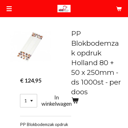
Ga
direct
naar
de
PP
hoofdinhoud
Blokbodemza
k opdruk
Holland 80 +
50 x 250mm -
€ 124,95
ds 1000st - per
doos
In
winkelwagen
PP Blokbodemzak opdruk