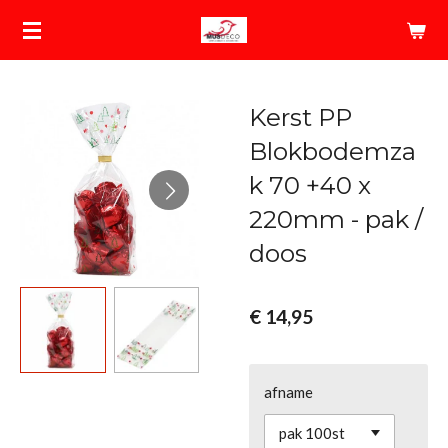
Ga
direct
naar
de
Kerst PP
hoofdinhoud
Blokbodemza
k 70 +40 x
220mm - pak /
doos
€ 14,95
afname