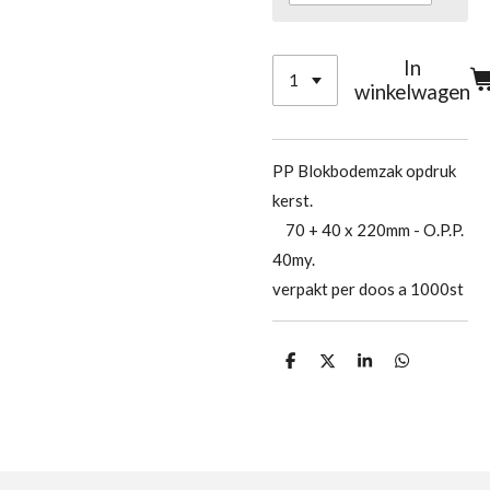
In
winkelwagen
PP Blokbodemzak opdruk
kerst.
70 + 40 x 220mm - O.P.P.
40my.
verpakt per doos a 1000st
D
D
S
D
e
e
h
e
l
e
a
l
e
l
r
e
n
e
n