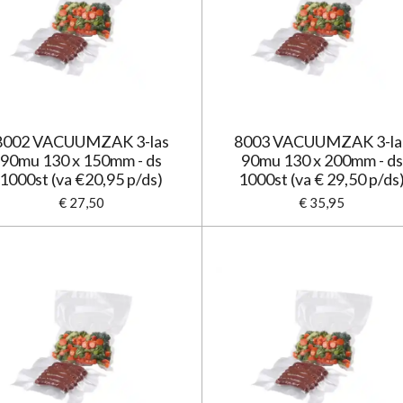
8002 VACUUMZAK 3-las
8003 VACUUMZAK 3-la
90mu 130 x 150mm - ds
90mu 130 x 200mm - ds
1000st (va €20,95 p/ds)
1000st (va € 29,50 p/ds
€ 27,50
€ 35,95