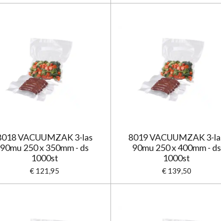
8018 VACUUMZAK 3-las
8019 VACUUMZAK 3-la
90mu 250 x 350mm - ds
90mu 250 x 400mm - ds
1000st
1000st
€ 121,95
€ 139,50