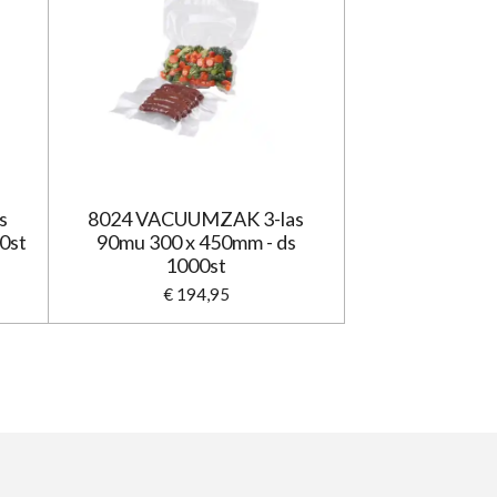
s
8024 VACUUMZAK 3-las
0st
90mu 300 x 450mm - ds
1000st
€ 194,95