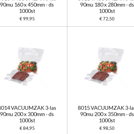
90mu 160 x 450mm - ds
90mu 180 x 280mm - ds
1000st
1000st
€ 99,95
€ 72,50
8014 VACUUMZAK 3-las
8015 VACUUMZAK 3-la
90mu 200 x 300mm - ds
90mu 200 x 350mm - ds
1000st
1000st
€ 84,95
€ 98,50