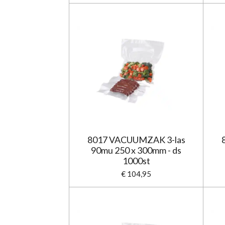
8017 VACUUMZAK 3-las
90mu 250 x 300mm - ds
1000st
€ 104,95