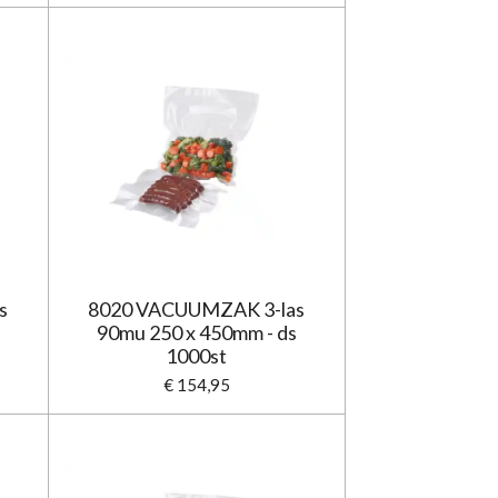
s
8020 VACUUMZAK 3-las
90mu 250 x 450mm - ds
1000st
€ 154,95