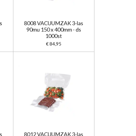
s
8008 VACUUMZAK 3-las
90mu 150 x 400mm - ds
1000st
€ 84,95
s
8012 VACUUMZAK 3-las