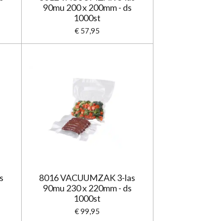
90mu 200 x 200mm - ds
1000st
€ 57,95
s
8016 VACUUMZAK 3-las
90mu 230 x 220mm - ds
1000st
€ 99,95