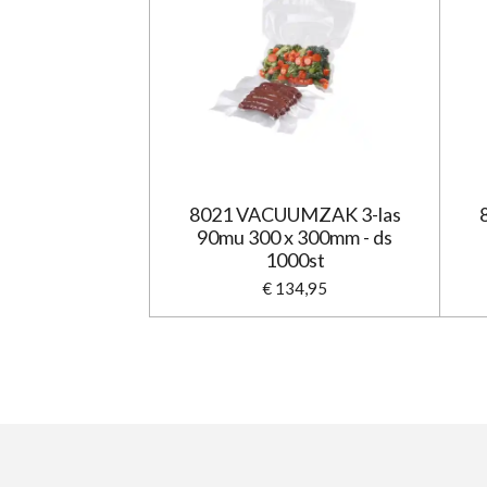
8021 VACUUMZAK 3-las
90mu 300 x 300mm - ds
1000st
€ 134,95