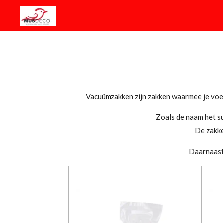
Ga
direct
naar
de
hoofdinhoud
Vacuümzakken zijn zakken waarmee je voed
Zoals de naam het su
De zakke
Daarnaast 