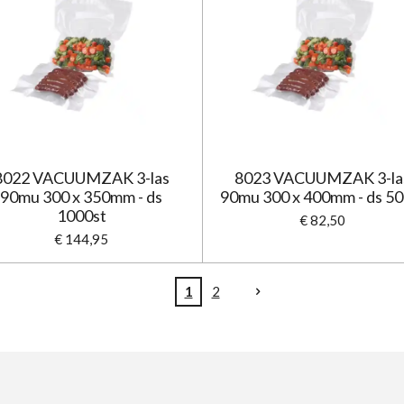
8022 VACUUMZAK 3-las
8023 VACUUMZAK 3-la
90mu 300 x 350mm - ds
90mu 300 x 400mm - ds 50
1000st
€ 82,50
€ 144,95
1
2