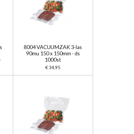
s
8004 VACUUMZAK 3-las
90mu 150 x 150mm - ds
)
1000st
€ 34,95