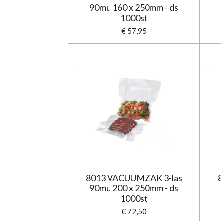
90mu 160 x 250mm - ds
1000st
€ 57,95
8013 VACUUMZAK 3-las
90mu 200 x 250mm - ds
1000st
€ 72,50