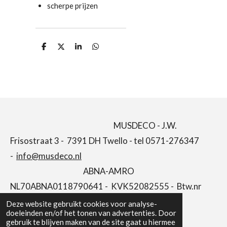
scherpe prijzen
D
D
S
D
e
e
h
e
l
e
a
l
e
l
r
e
n
e
n
MUSDECO - J.W.
Frisostraat 3 - 7391 DH Twello - tel 0571-276347
-
info@musdeco.nl
ABNA-AMRO
NL70ABNA0118790641 - KVK52082555 - Btw.nr
NL001646662B66
Deze website gebruikt cookies voor analyse-
doeleinden en/of het tonen van advertenties. Door
gebruik te blijven maken van de site gaat u hiermee