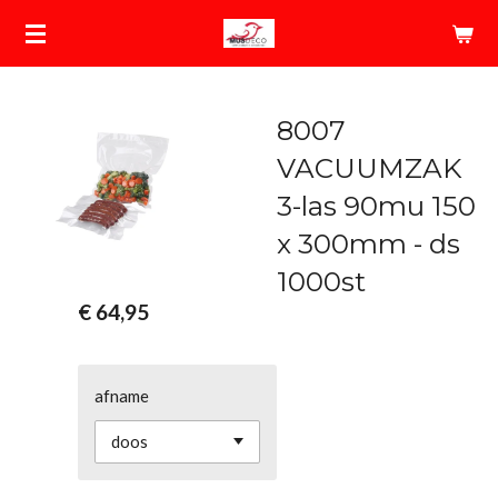
Ga
direct
naar
de
8007
hoofdinhoud
VACUUMZAK
3-las 90mu 150
x 300mm - ds
1000st
€ 64,95
afname