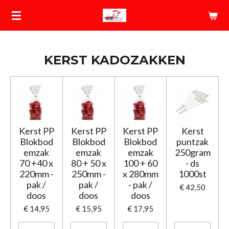
Ga
direct
naar
de
KERST KADOZAKKEN
hoofdinhoud
Kerst PP
Kerst PP
Kerst PP
Kerst
Blokbod
Blokbod
Blokbod
puntzak
emzak
emzak
emzak
250gram
70 +40 x
80 + 50 x
100 + 60
- ds
220mm -
250mm -
x 280mm
1000st
pak /
pak /
- pak /
€ 42,50
doos
doos
doos
€ 14,95
€ 15,95
€ 17,95