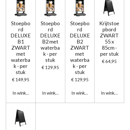
Stoepbo
Stoepbo
Stoepbo
Krijtstoe
rd
rd
rd
pbord
DELUXE
DELUXE
DELUXE
ZWART
B1
B2 met
B2
55 x
ZWART
waterba
ZWART
85cm -
met
k - per
met
per stuk
waterba
stuk
waterba
€ 64,95
k - per
k - per
€ 129,95
stuk
stuk
€ 149,95
€ 129,95
In winkelwagen
In winkelwagen
In winkelwagen
In winkelwage