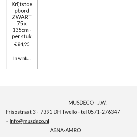
Krijtstoe
pbord
ZWART
75 x
135cm -
per stuk
€ 84,95
In winkelwagen
MUSDECO - J.W.
Frisostraat 3 - 7391 DH Twello - tel 0571-276347
-
info@musdeco.nl
ABNA-AMRO