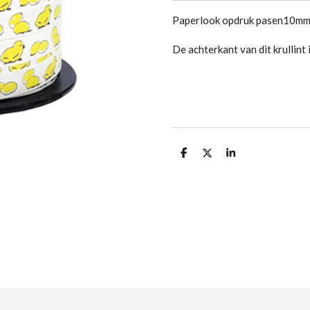
Paperlook opdruk pasen10mm
De achterkant van dit krullint 
D
D
S
e
e
h
l
e
a
e
l
r
n
e