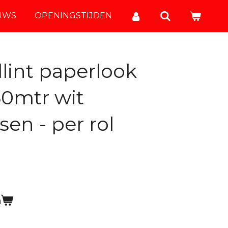
UWS
OPENINGSTIJDEN
llint paperlook
0mtr wit
en - per rol
n