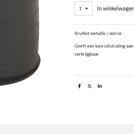
In winkelwage
Krullint metallic / mirror
Geeft een luxe uitstraling aan
verkrijgbaar
D
D
S
e
e
h
l
e
a
e
l
r
n
e