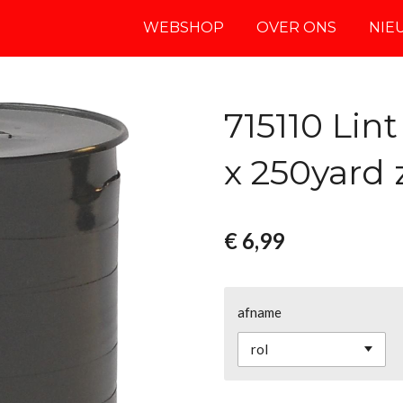
WEBSHOP
OVER ONS
NIE
715110 Lin
x 250yard 
€ 6,99
afname