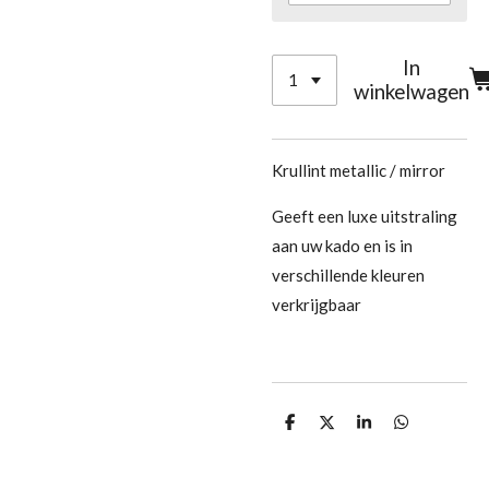
In
winkelwagen
Krullint metallic / mirror
Geeft een luxe uitstraling
aan uw kado en is in
verschillende kleuren
verkrijgbaar
D
D
S
D
e
e
h
e
l
e
a
l
e
l
r
e