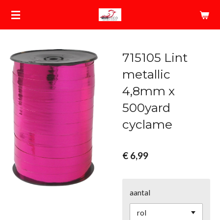
Ga
direct
naar
de
715105 Lint
hoofdinhoud
metallic
4,8mm x
500yard
cyclame
€ 6,99
aantal