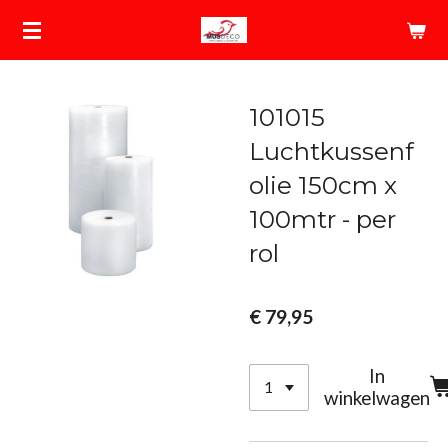
Ga
direct
naar
de
101015
hoofdinhoud
Luchtkussenf
olie 150cm x
100mtr - per
rol
€ 79,95
In
winkelwagen