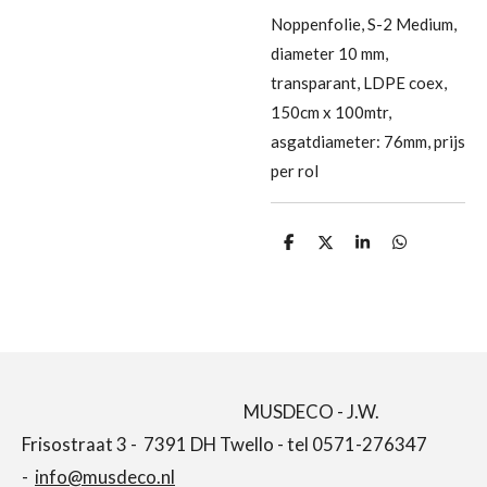
Noppenfolie, S-2 Medium,
diameter 10 mm,
transparant, LDPE coex,
150cm x 100mtr,
asgatdiameter: 76mm, prijs
per rol
D
D
S
D
e
e
h
e
l
e
a
l
e
l
r
e
n
e
n
MUSDECO - J.W.
Frisostraat 3 - 7391 DH Twello - tel 0571-276347
-
info@musdeco.nl