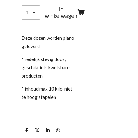
In
winkelwagen
Deze dozen worden plano
geleverd
* redelijk stevig doos,
geschikt iets kwetsbare
producten
* inhoud max 10 kilo, niet
te hoog stapelen
D
D
S
D
e
e
h
e