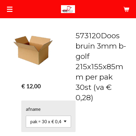
Ga
direct
naar
de
573120Doos
hoofdinhoud
bruin 3mm b-
golf
215x155x85m
m per pak
€ 12,00
30st (va €
0,28)
afname