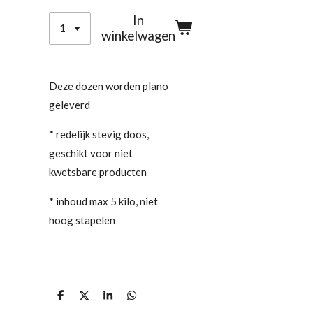
In
winkelwagen
Deze dozen worden plano
geleverd
* redelijk stevig doos,
geschikt voor niet
kwetsbare producten
* inhoud max 5 kilo, niet
hoog stapelen
D
D
S
D
e
e
h
e