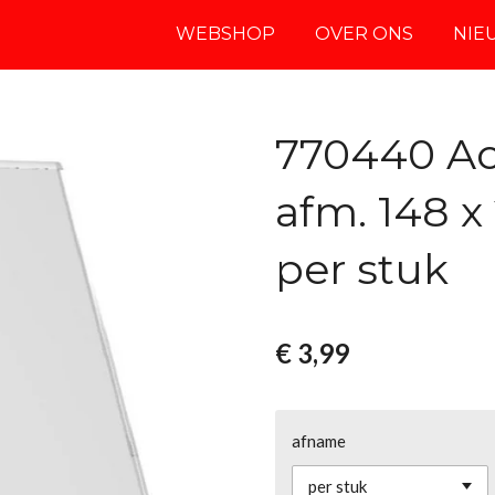
WEBSHOP
OVER ONS
NIE
770440 Ac
afm. 148 x
per stuk
€ 3,99
afname