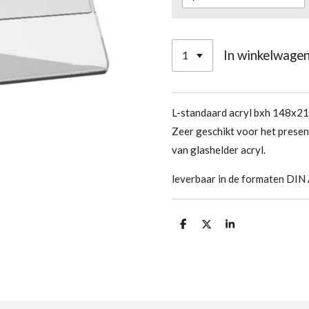
In winkelwage
L-standaard acryl bxh 148x210m
Zeer geschikt voor het presen
van glashelder acryl.
leverbaar in de formaten DIN
D
D
S
e
e
h
l
e
a
e
l
r
n
e