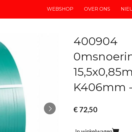
WEBSHOP
OVER ONS
NIE
400904
0msnoerin
15,5x0,85
K406mm - 
€ 72,50
In winkelwagen