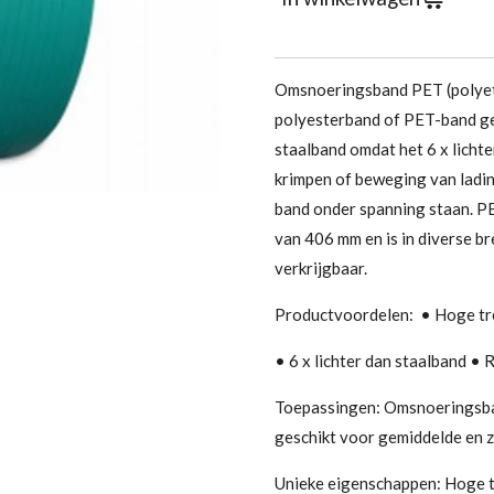
Omsnoeringsband PET (polyet
polyesterband of PET-band ge
staalband omdat het 6 x lichter
krimpen of beweging van lading
band onder spanning staan. P
van 406 mm en is in diverse b
verkrijgbaar.
Productvoordelen:
• Hoge tr
• 6 x lichter dan staalband • R
Toepassingen:
Omsnoeringsba
geschikt voor gemiddelde en z
Unieke eigenschappen:
Hoge t