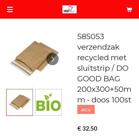
Ga
direct
naar
de
585053
hoofdinhoud
verzendzak
recycled met
sluitstrip / DO
GOOD BAG
200x300+50m
m - doos 100st
aktie
€ 32,50