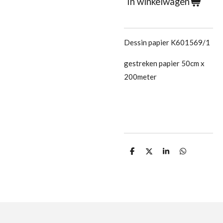
In winkelwagen
Dessin papier K601569/1
gestreken papier 50cm x
200meter
D
D
S
D
e
e
h
e
l
e
a
l
e
l
r
e
n
e
n