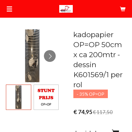
Ga
direct
naar
de
kadopapier
hoofdinhoud
OP=OP 50cm
x ca 200mtr -
dessin
K601569/1 per
rol
- 35% OP=OP
€ 74,95
€ 117,50