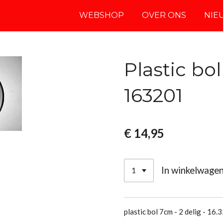
WEBSHOP
OVER ONS
NIE
Plastic bol
163201
€ 14,95
In winkelwage
plastic bol 7cm - 2 delig - 16.