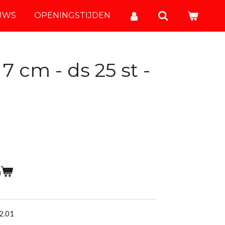
UWS
OPENINGSTIJDEN
 7 cm - ds 25 st -
n
32.01