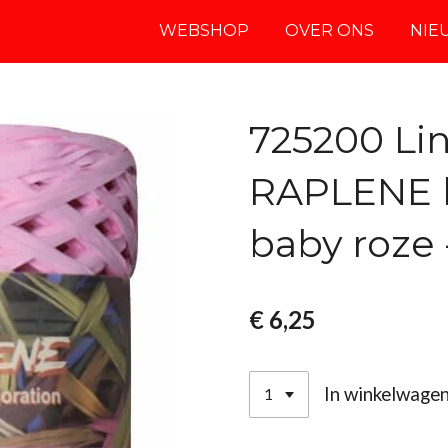
WEBSHOP
OVER ONS
NIE
725200 Lin
RAPLENE b
baby roze -
€ 6,25
In winkelwage