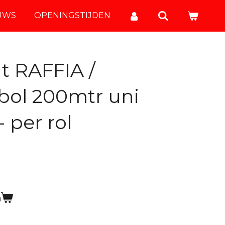
UWS
OPENINGSTIJDEN
t RAFFIA /
ol 200mtr uni
 per rol
n