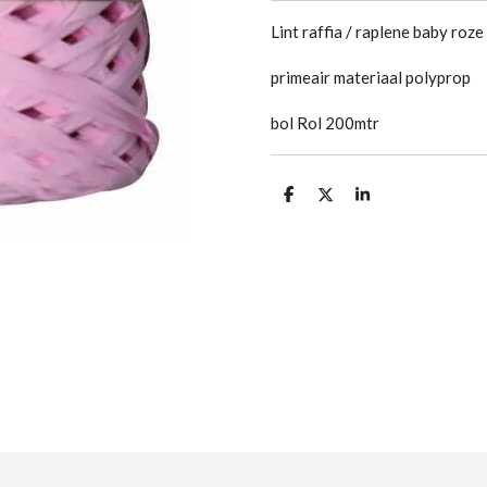
Lint raffia / raplene baby roze
primeair materiaal polyprop
bol Rol 200mtr
D
D
S
e
e
h
l
e
a
e
l
r
n
e