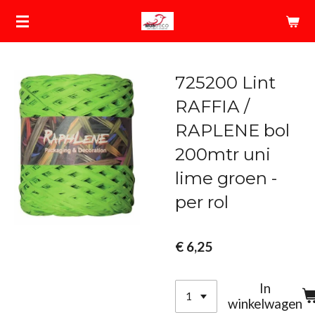
Ga
direct
naar
de
725200 Lint
hoofdinhoud
RAFFIA /
RAPLENE bol
200mtr uni
lime groen -
per rol
€ 6,25
In
winkelwagen