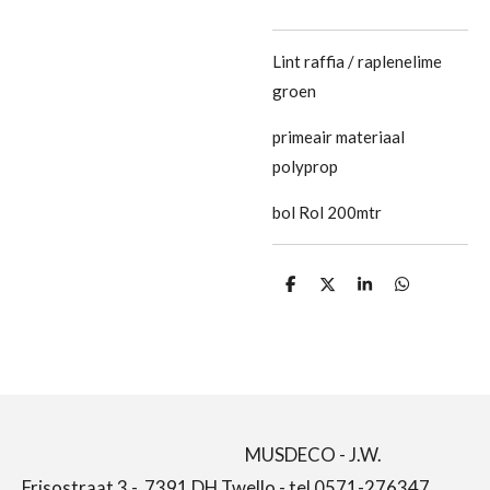
Lint raffia / raplenelime
groen
primeair materiaal
polyprop
bol Rol 200mtr
D
D
S
D
e
e
h
e
l
e
a
l
e
l
r
e
n
e
n
MUSDECO - J.W.
Frisostraat 3 - 7391 DH Twello - tel 0571-276347