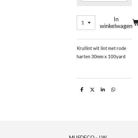
In
winkelwagen
Krullint wit lint met rode
harten 30mm x 100yard
D
D
S
D
e
e
h
e
l
e
a
l
e
l
r
e
n
e
n
MUSDECO - J.W.