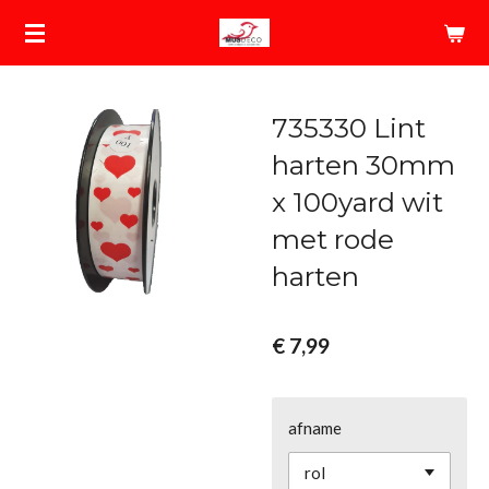
Ga
direct
naar
de
735330 Lint
hoofdinhoud
harten 30mm
x 100yard wit
met rode
harten
€ 7,99
afname