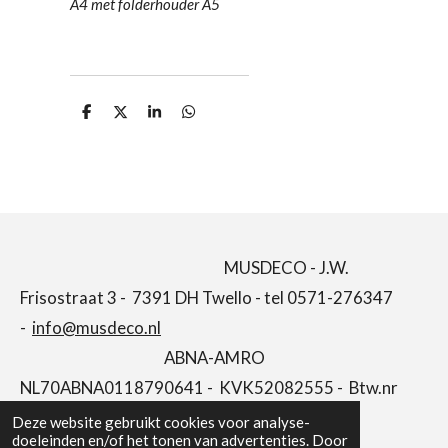
A4 met folderhouder A5
D
D
S
D
e
e
h
e
l
e
a
l
e
l
r
e
n
e
n
MUSDECO - J.W.
Frisostraat 3 - 7391 DH Twello - tel 0571-276347
-
info@musdeco.nl
ABNA-AMRO
NL70ABNA0118790641 - KVK52082555 - Btw.nr
NL001646662B66
Deze website gebruikt cookies voor analyse-
doeleinden en/of het tonen van advertenties. Door