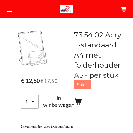
Ga
direct
naar
de
73.54.02 Acryl
hoofdinhoud
L-standaard
A4 met
folderhouder
A5 - per stuk
€ 12,50
€ 17,50
Sale!
In
winkelwagen
Combinatie van L-standaard