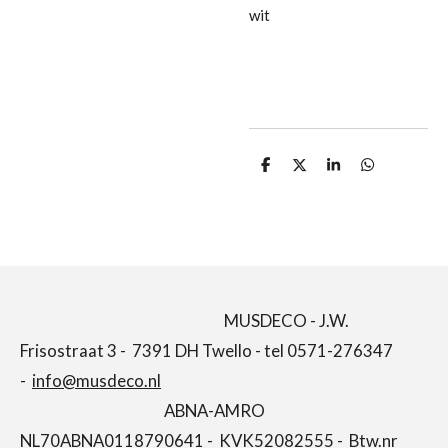
wit
D
D
S
D
e
e
h
e
l
e
a
l
e
l
r
e
n
e
n
MUSDECO - J.W.
Frisostraat 3 - 7391 DH Twello - tel 0571-276347
-
info@musdeco.nl
ABNA-AMRO
NL70ABNA0118790641 - KVK52082555 - Btw.nr