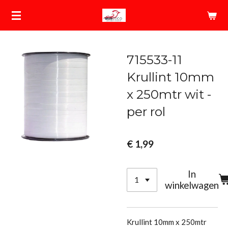
Ga
direct
naar
de
715533-11
hoofdinhoud
Krullint 10mm
x 250mtr wit -
per rol
€ 1,99
In
winkelwagen
Krullint 10mm x 250mtr