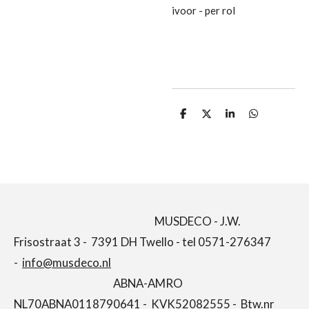
ivoor - per rol
D
D
S
D
e
e
h
e
l
e
a
l
e
l
r
e
n
e
n
MUSDECO - J.W.
Frisostraat 3 - 7391 DH Twello - tel 0571-276347
-
info@musdeco.nl
ABNA-AMRO
NL70ABNA0118790641 - KVK52082555 - Btw.nr