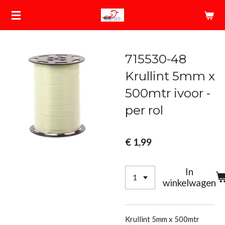
Ga
direct
naar
de
715530-48
hoofdinhoud
Krullint 5mm x
500mtr ivoor -
per rol
€ 1,99
In
winkelwagen
Krullint 5mm x 500mtr