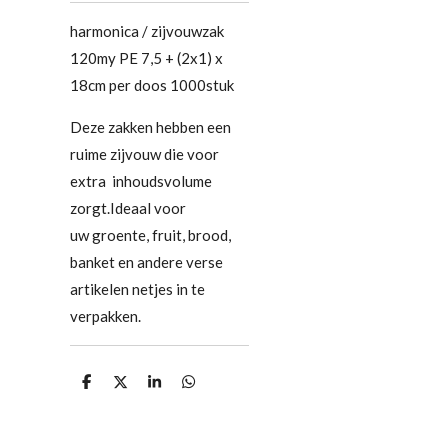
harmonica / zijvouwzak
120my PE 7,5 + (2x1) x
18cm per doos 1000stuk
Deze zakken hebben een
ruime zijvouw die voor
extra inhoudsvolume
zorgt.Ideaal voor
uw groente, fruit, brood,
banket en andere verse
artikelen netjes in te
verpakken.
D
D
S
D
e
e
h
e
l
e
a
l
e
l
r
e
n
e
n