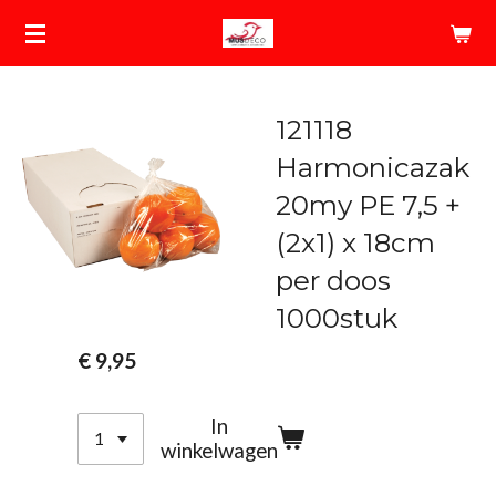
Ga
direct
naar
de
121118
hoofdinhoud
Harmonicazak
20my PE 7,5 +
(2x1) x 18cm
per doos
1000stuk
€ 9,95
In
winkelwagen