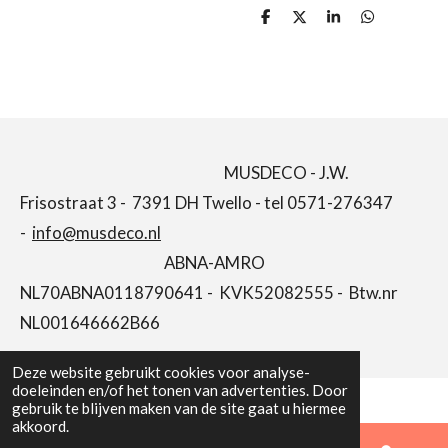
D
D
S
D
e
e
h
e
l
e
a
l
e
l
r
e
n
e
n
MUSDECO - J.W.
Frisostraat 3 - 7391 DH Twello - tel 0571-276347
-
info@musdeco.nl
ABNA-AMRO
NL70ABNA0118790641 - KVK52082555 - Btw.nr
NL001646662B66
Deze website gebruikt cookies voor analyse-
doeleinden en/of het tonen van advertenties. Door
gebruik te blijven maken van de site gaat u hiermee
akkoord.