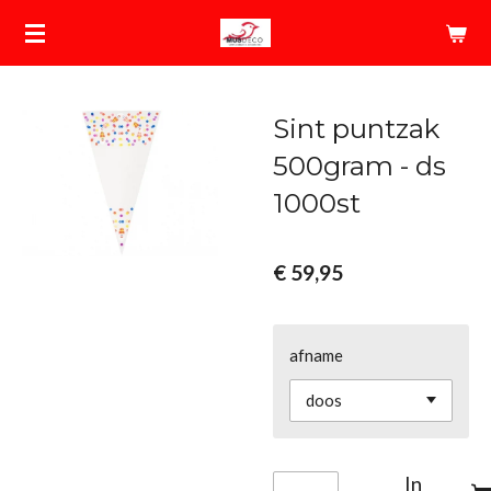
Ga
direct
naar
de
Sint puntzak
hoofdinhoud
500gram - ds
1000st
€ 59,95
afname
In