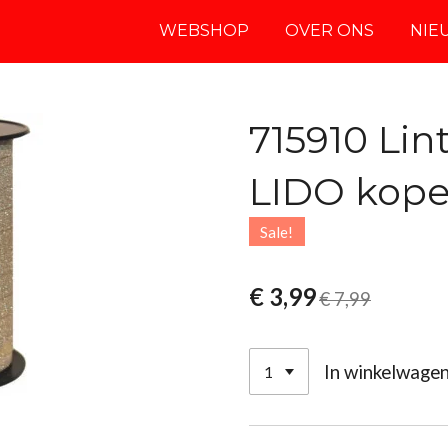
WEBSHOP
OVER ONS
NIE
715910 Li
LIDO kope
Sale!
€ 3,99
€ 7,99
In winkelwage