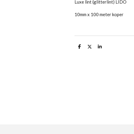
Luxe lint (glitterlint) LIDO
10mm x 100 meter koper
D
D
S
e
e
h
l
e
a
e
l
r
n
e