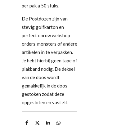
per pak a 50 stuks.
De Postdozen zijn van
stevig golfkarton en
perfect om uw webshop
orders, monsters of andere
artikelen in te verpakken.
Je hebt hierbij geen tape of
plakband nodig. De deksel
van de doos wordt
gemakkelijk in de doos
gestoken zodat deze
opgesloten en vast zit.
D
D
S
D
e
e
h
e
l
e
a
l
e
l
r
e