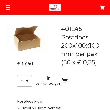
Ga
direct
naar
de
401245
hoofdinhoud
Postdoos
200x100x100
mm per pak
(50 x € 0,35)
€ 17,50
In
winkelwagen
Postdoos bruin
200x100x100mm. V
erpakt