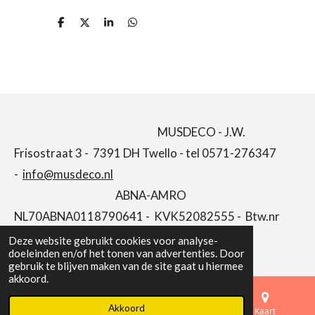
D
D
S
D
e
e
h
e
l
e
a
l
e
l
r
e
n
e
n
MUSDECO - J.W.
Frisostraat 3 - 7391 DH Twello - tel 0571-276347
-
info@musdeco.nl
ABNA-AMRO
NL70ABNA0118790641 - KVK52082555 - Btw.nr
NL001646662B66
Deze website gebruikt cookies voor analyse-
doeleinden en/of het tonen van advertenties. Door
gebruik te blijven maken van de site gaat u hiermee
akkoord.
Akkoord
E-mailadres
Telefoonnummer
Kaart