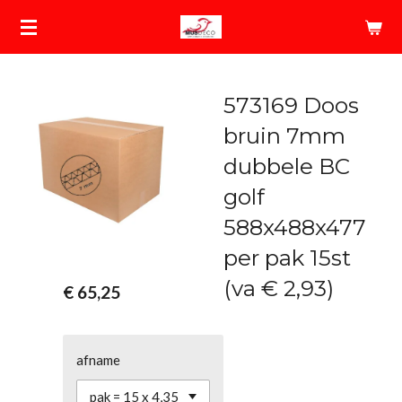
Ga
direct
naar
de
573169 Doos
hoofdinhoud
bruin 7mm
dubbele BC
golf
588x488x477
per pak 15st
(va € 2,93)
€ 65,25
afname