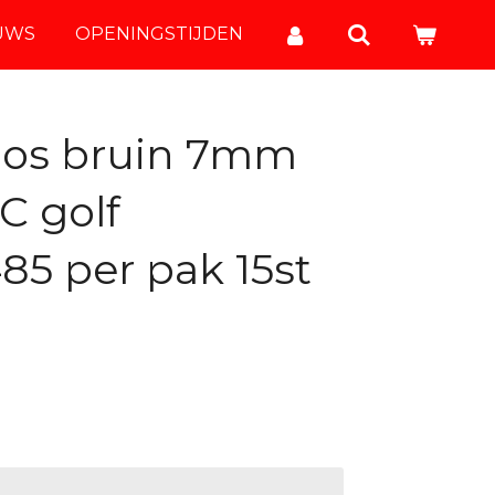
UWS
OPENINGSTIJDEN
oos bruin 7mm
C golf
85 per pak 15st