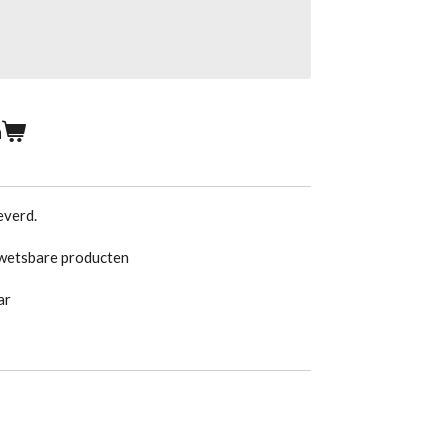
n
everd.
kwetsbare producten
baar