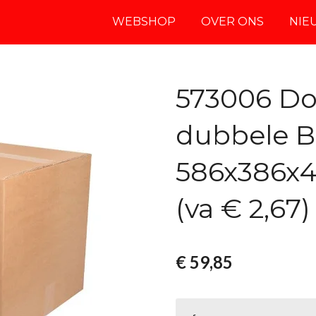
WEBSHOP
OVER ONS
NIE
573006 D
dubbele B
586x386x4
(va € 2,67)
€ 59,85