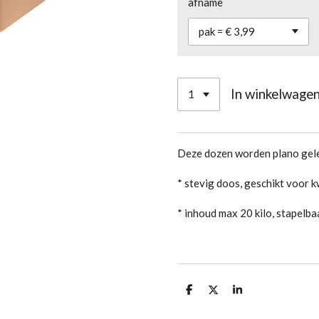
afname
In winkelwage
Deze dozen worden plano gel
* stevig doos, geschikt voor 
* inhoud max 20 kilo, stapel
D
D
S
e
e
h
l
e
a