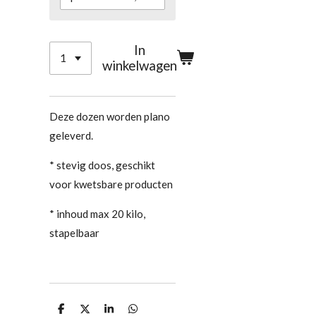
In
winkelwagen
Deze dozen worden plano
geleverd.
* stevig doos, geschikt
voor kwetsbare producten
* inhoud max 20 kilo,
stapelbaar
D
D
S
D