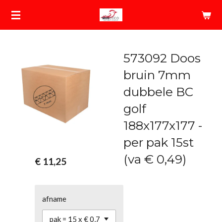
Ga
direct
naar
de
573092 Doos
hoofdinhoud
bruin 7mm
dubbele BC
golf
188x177x177 -
per pak 15st
(va € 0,49)
€ 11,25
afname