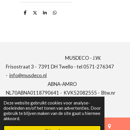
D
D
S
D
e
e
h
e
l
e
a
l
e
l
r
e
n
e
n
MUSDECO - J.W.
Frisostraat 3 - 7391 DH Twello - tel 0571-276347
-
info@musdeco.nl
ABNA-AMRO
NL70ABNA0118790641 - KVK52082555 - Btw.nr
NL001646662B66
Deze website gebruikt cookies voor analyse-
doeleinden en/of het tonen van advertenties. Door
gebruik te blijven maken van de site gaat u hiermee
akkoord.