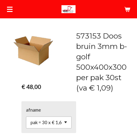
Ga
direct
naar
de
573153 Doos
hoofdinhoud
bruin 3mm b-
golf
500x400x300
per pak 30st
€ 48,00
(va € 1,09)
afname