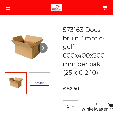
Ga
direct
naar
de
573163 Doos
hoofdinhoud
bruin 4mm c-
golf
600x400x300
mm per pak
(25 x € 2,10)
€ 52,50
In
winkelwagen