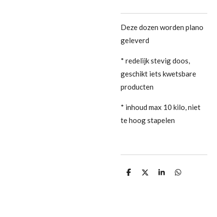
Deze dozen worden plano
geleverd
* redelijk stevig doos,
geschikt iets kwetsbare
producten
* inhoud max 10 kilo, niet
te hoog stapelen
D
D
S
D
e
e
h
e
l
e
a
l
e
l
r
e
n
e
n