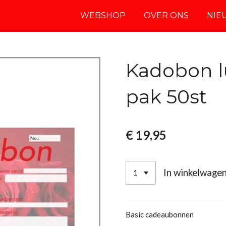
WEBSHOP
OVER ONS
NIE
Kadobon l
pak 50st
€ 19,95
In winkelwage
Basic cadeaubonnen