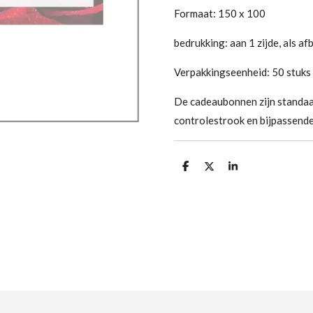
Formaat: 150 x 100
bedrukking: aan 1 zijde, als af
Verpakkingseenheid: 50 stuks
De cadeaubonnen zijn standaa
controlestrook en bijpassend
D
D
S
e
e
h
l
e
a
e
l
r
n
e