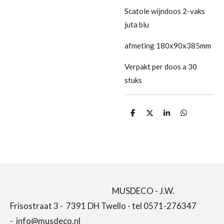
Scatole wijndoos 2-vaks
juta blu
afmeting 180x90x385mm
Verpakt per doos a 30
stuks
D
D
S
D
e
e
h
e
l
e
a
l
e
l
r
e
n
e
n
MUSDECO - J.W.
Frisostraat 3 - 7391 DH Twello - tel 0571-276347
-
info@musdeco.nl