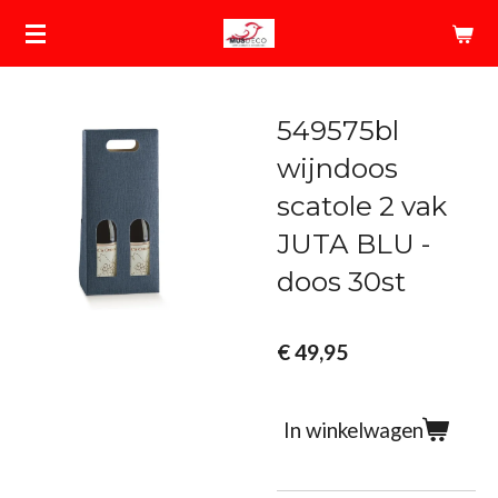
Ga
direct
naar
de
549575bl
hoofdinhoud
wijndoos
scatole 2 vak
JUTA BLU -
doos 30st
€ 49,95
In winkelwagen