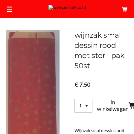
Ga
direct
naar
de
wijnzak smal
hoofdinhoud
dessin rood
met ster - pak
50st
€ 7,50
In
winkelwagen
Wijnzak smal dessin rood