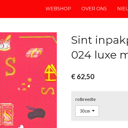
WEBSHOP
OVER ONS
NIE
Sint inpak
024 luxe m
€ 62,50
rolbreedte