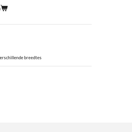
n
s
verschillende breedtes