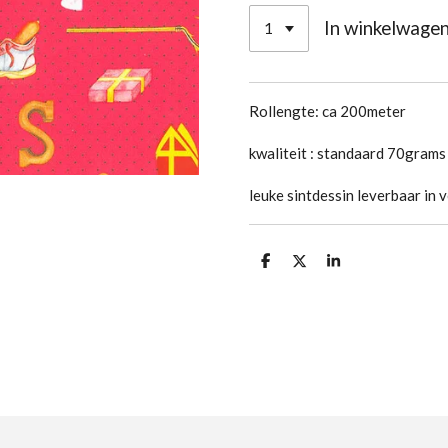
In winkelwage
Rollengte: ca 200meter
kwaliteit : standaard 70gram
leuke sintdessin leverbaar in 
D
D
S
e
e
h
l
e
a
e
l
r
n
e