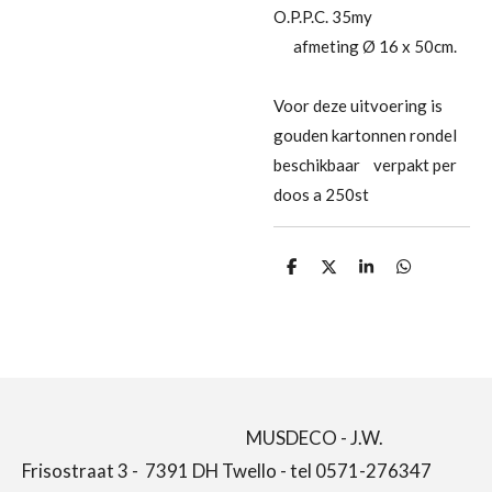
O.P.P.C. 35my
afmeting Ø 16 x 50cm.
Voor deze uitvoering is
gouden kartonnen rondel
beschikbaar verpakt per
doos a 250st
D
D
S
D
e
e
h
e
l
e
a
l
e
l
r
e
n
e
n
MUSDECO - J.W.
Frisostraat 3 - 7391 DH Twello - tel 0571-276347