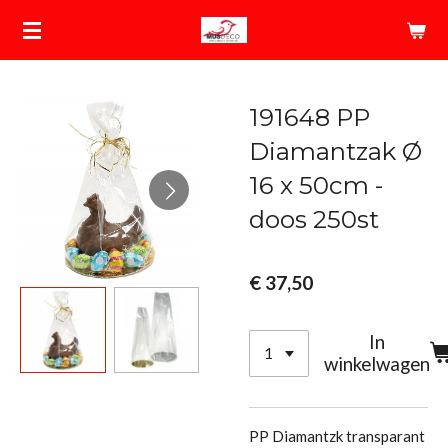
Ga
direct
naar
de
191648 PP
hoofdinhoud
Diamantzak Ø
16 x 50cm -
doos 250st
€ 37,50
In
winkelwagen
PP Diamantzk transparant