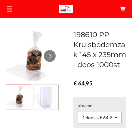
Ga
direct
naar
de
198610 PP
hoofdinhoud
Kruisbodemza
k 145 x 235mm
- doos 1000st
€ 64,95
afname