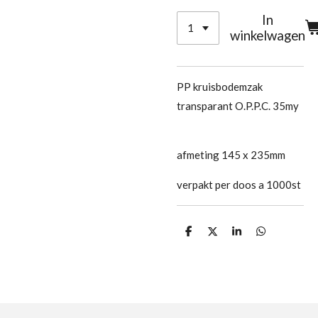
In
winkelwagen
PP kruisbodemzak
transparant O.P.P.C. 35my
afmeting 145 x 235mm
verpakt per doos a 1000st
D
D
S
D
e
e
h
e
l
e
a
l
e
l
r
e
n
e
n