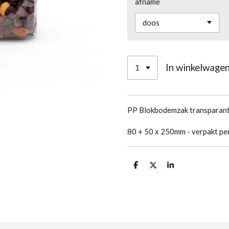
afname
In winkelwage
PP Blokbodemzak transparant
80 + 50 x 250mm - verpakt pe
D
D
S
e
e
h
l
e
a
e
l
r
n
e