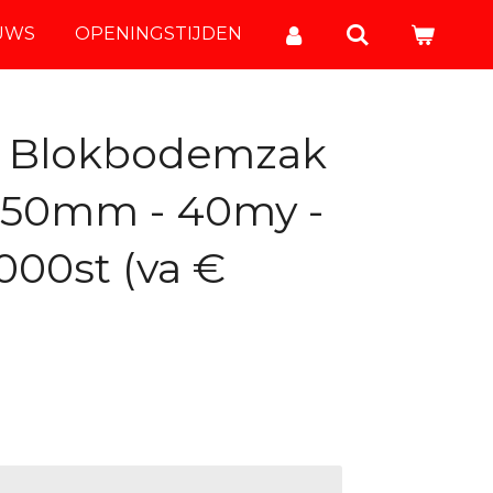
UWS
OPENINGSTIJDEN
P Blokbodemzak
 250mm - 40my -
000st (va €