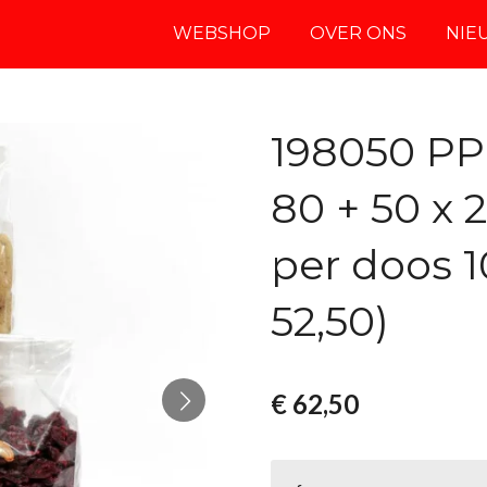
WEBSHOP
OVER ONS
NIE
198050 P
80 + 50 x
per doos 1
52,50)
€ 62,50