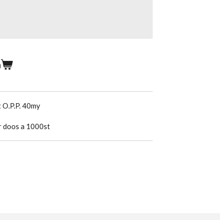
n
 O.P.P. 40my
r doos a 1000st