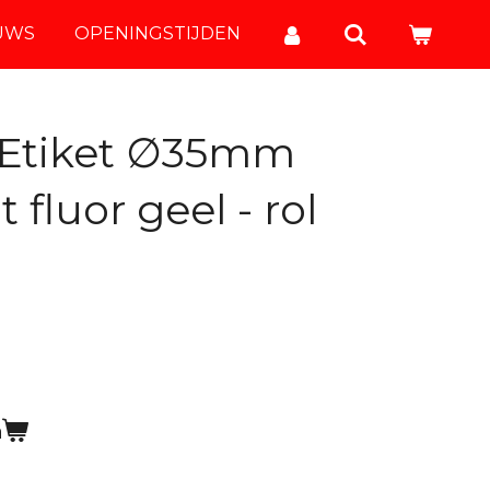
UWS
OPENINGSTIJDEN
 Etiket ∅35mm
fluor geel - rol
n