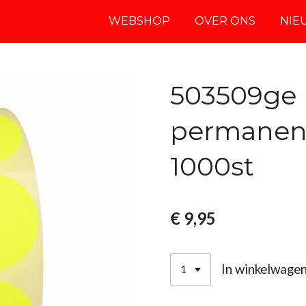
WEBSHOP
OVER ONS
NIE
503509ge
permanent 
1000st
€ 9,95
In winkelwage