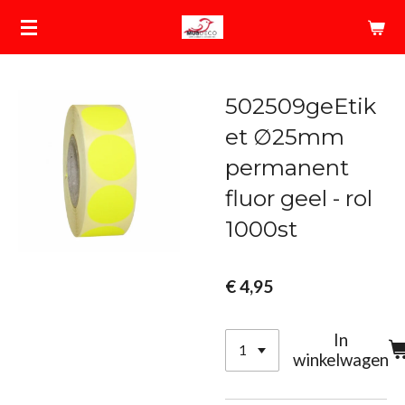
Ga
direct
naar
de
502509geEtik
hoofdinhoud
et ∅25mm
permanent
fluor geel - rol
1000st
€ 4,95
In
winkelwagen