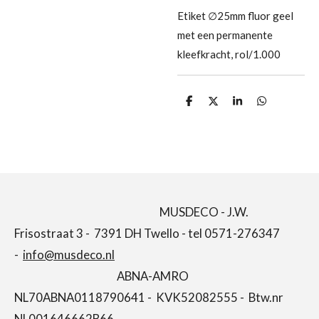
Etiket ∅25mm fluor geel
met een permanente
kleefkracht, rol/1.000
D
D
S
D
e
e
h
e
l
e
a
l
e
l
r
e
n
e
n
MUSDECO - J.W.
Frisostraat 3 - 7391 DH Twello - tel 0571-276347
-
info@musdeco.nl
ABNA-AMRO
NL70ABNA0118790641 - KVK52082555 - Btw.nr
NL001646662B66