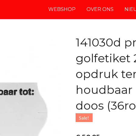
WEBSHOP
OVER ONS
NIE
141030d pr
golfetiket
opdruk te
houdbaar 
doos (36ro
Sale!