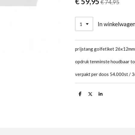
€ 59,95
€ 74,95
In winkelwage
prijstang golfetiket 26x12mm
opdruk tenminste houdbaar to
verpakt per doos 54.000st / 3
D
D
S
e
e
h
l
e
a
e
l
r
n
e