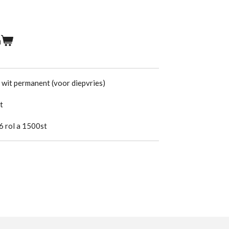
n
 wit permanent (voor diepvries)
t
6 rol a 1500st