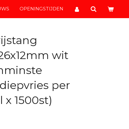
UWS
OPENINGSTIJDEN
ijstang
 26x12mm wit
nminste
diepvries per
l x 1500st)