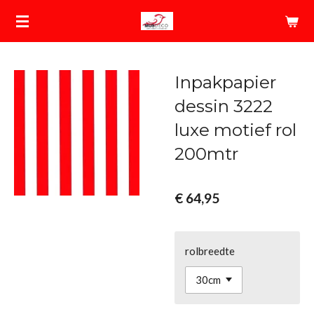
Ga
direct
naar
de
Inpakpapier
hoofdinhoud
dessin 3222
luxe motief rol
200mtr
€ 64,95
rolbreedte