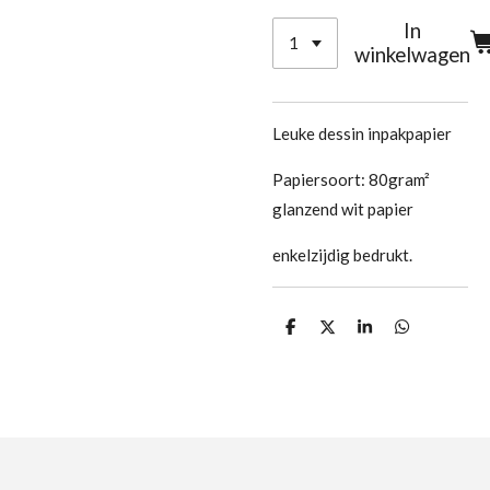
In
winkelwagen
Leuke dessin inpakpapier
Papiersoort:
80gram²
glanzend wit papier
enkelzijdig bedrukt.
D
D
S
D
e
e
h
e
l
e
a
l
e
l
r
e
n
e
n