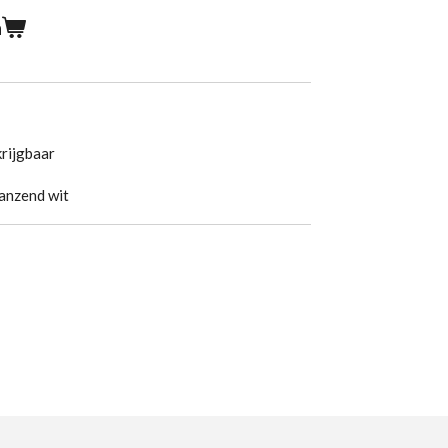
n
krijgbaar
lanzend wit