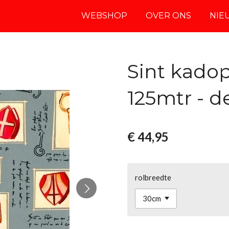
WEBSHOP
OVER ONS
NIE
Sint kadop
125mtr - d
€ 44,95
rolbreedte