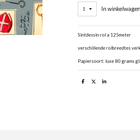
In winkelwage
Sintdessin rol a 125meter
verschillende rolbreedtes ver
Papiersoort: luxe 80 grams g
D
D
S
e
e
h
l
e
a
e
l
r
n
e