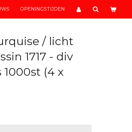
UWS
OPENINGSTIJDEN
rquise / licht
sin 1717 - div
 1000st (4 x