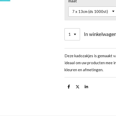
maat
In winkelwage
Deze kadozakjes is gemaakt va
ideaal om uw producten mee in 
kleuren en afmetingen.
D
D
S
e
e
h
l
e
a
e
l
r
n
e