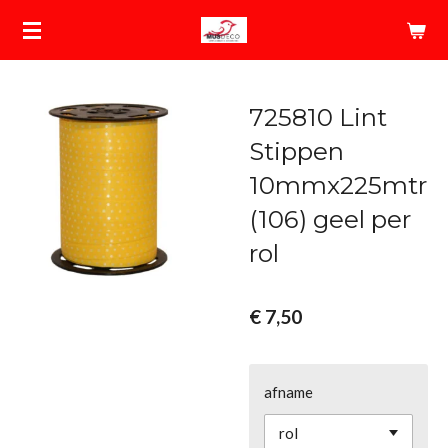
Ga
direct
naar
de
725810 Lint
hoofdinhoud
Stippen
10mmx225mtr
(106) geel per
rol
€ 7,50
afname