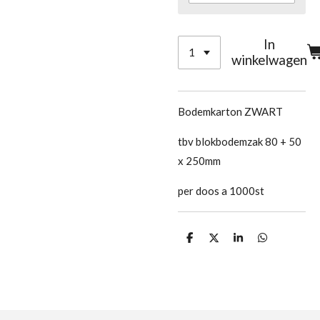
In
winkelwagen
Bodemkarton ZWART
tbv blokbodemzak 80 + 50
x 250mm
per doos a 1000st
D
D
S
D
e
e
h
e
l
e
a
l
e
l
r
e
n
e
n