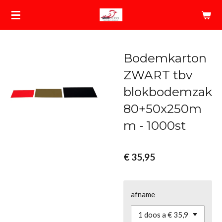
Ga
direct
naar
de
Bodemkarton
hoofdinhoud
ZWART tbv
blokbodemzak
80+50x250m
m - 1000st
€ 35,95
afname